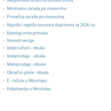
Neoporezivi iznosi na osnovu ZPDG
Minimalna zarada po mesecima
Prosečna zarada po mesecima
Najniža i najviša osnovica doprinosa za 2026.-tu
Katolog vrste prihoda
Novosti verzije
Izdati računi - obuka
Veleprodaja - obuka
Maloprodaja - obuka
Obračun plate - obuka
E - računi u Minimaxu
Fiskalizacija u Minimaxu