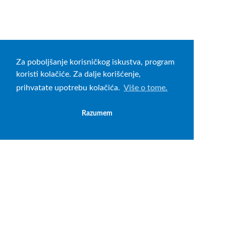
Za poboljšanje korisničkog iskustva, program
koristi kolačiće. Za dalje korišćenje,
prihvatate upotrebu kolačića.
Više o tome.
Razumem