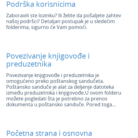
Podrška korisnicima
Zaboravili ste lozinku? Ili želite da pošaljete zahtev
našoj podršci? Detaljan postupak je u sledećim
folderima, sigurno će Vam pomoći.
Povezivanje knjigovođe i
preduzetnika
Povezivanje knjigovođe i preduzetnika je
omogućeno preko poštanskog sandučeta.
Poštansko sanduče je alat za deljenje datoteka
između preduzetnika i knjigovođe.U ovom folderu
možete pogledati šta je potrebno za prenos
dokumenta u poštansko sanduče. Pored toga
možete pogledati kako kao knjigovođa brzo i
jednostavno fakturisati svoje usluge klijentma.
Početna strana i osnovna