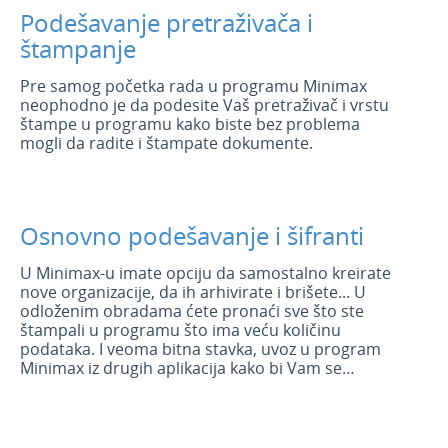
Podešavanje pretraživača i
štampanje
Pre samog početka rada u programu Minimax
neophodno je da podesite Vaš pretraživač i vrstu
štampe u programu kako biste bez problema
mogli da radite i štampate dokumente.
Osnovno podešavanje i šifranti
U Minimax-u imate opciju da samostalno kreirate
nove organizacije, da ih arhivirate i brišete... U
odloženim obradama ćete pronaći sve što ste
štampali u programu što ima veću količinu
podataka. I veoma bitna stavka, uvoz u program
Minimax iz drugih aplikacija kako bi Vam se
olakšao početak rada. :)