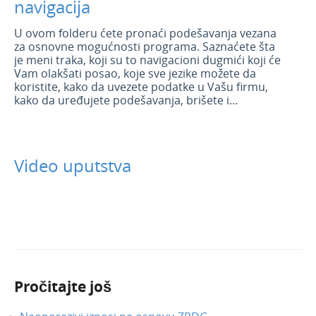
navigacija
U ovom folderu ćete pronaći podešavanja vezana
za osnovne mogućnosti programa. Saznaćete šta
je meni traka, koji su to navigacioni dugmići koji će
Vam olakšati posao, koje sve jezike možete da
koristite, kako da uvezete podatke u Vašu firmu,
kako da uređujete podešavanja, brišete i
arhivirate organizacije… Ako Vam pretraživač
prikaže neku grešku, saznaćete šta je neophodno
da uradite da greška nestane. Srećno!
Video uputstva
Pročitajte još